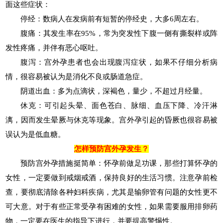
面这些症状：
停经：数病人在发病前有短暂的停经史，大多6周左右。
腹痛：其发生率在95%，常为突发性下腹一侧有撕裂样或阵
发性疼痛，并伴有恶心呕吐。
腹泻：宫外孕患者也会出现腹泻症状，如果不仔细分析病
情，很容易被认为是消化不良或肠道急症。
阴道出血：多为点滴状，深褐色，量少，不超过月经量。
休克：可引起头晕、面色苍白、脉细、血压下降、冷汗淋
漓，因而发生晕厥与休克等现象。宫外孕引起的昏厥也很容易被
误认为是低血糖。
怎样预防宫外孕发生？
预防宫外孕措施挺简单：怀孕前做足功课，那些打算怀孕的
女性，一定要做到戒烟戒酒，保持良好的生活习惯。注意孕前检
查，要彻底清除各种妇科疾病，尤其是输卵管有问题的女性更不
可大意。对于有些正常受孕有困难的女性，如果需要服用排卵药
物，一定要在医生的指导下进行，并要提高警惕性。