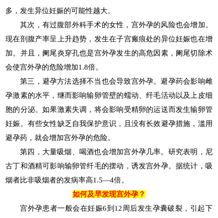
多，发生异位妊娠的可能性越大。
其次，有过腹部外科手术的女性，宫外孕的风险也会增加。
现在剖腹产率呈上升趋势，发生在子宫瘢痕处的异位妊娠也在增
加。并且，阑尾炎穿孔也是宫外孕发生的高危因素，阑尾切除术
会使宫外孕的危险增加1.8倍。
第三，避孕方法选择不当也会导致宫外孕。避孕药会影响雌
孕激素的水平，继而影响输卵管壁的蠕动、纤毛活动以及上皮细
胞的分泌。如果激素失调，将会影响受精卵的运送而发生输卵管
妊娠。有些女性缺乏自我保护意识，且没有长效避孕措施，滥用
避孕药，就会增加宫外孕的危险。
第四，大量吸烟、喝酒也会增加宫外孕几率。研究表明，尼
古丁和酒精可影响输卵管纤毛的摆动，诱发宫外孕。据统计，吸
烟者比非吸烟者的发病率高1.5—4倍。
如何及早发现宫外孕？
宫外孕患者一般会在妊娠6到12周后发生孕囊破裂，引起下